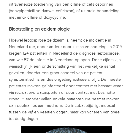
intraveneuze toediening van penicilline of cefalosporines
(benzylpenicilline danwel ceftriaxon), of uit orale behandeling
met amoxicilline of doxycycline.
Blootstelling en epidemiologie
Hoewel leptospirose zeldzaam is, neemt de incidentie in
Nederland toe, onder andere door klimaatverandering. In 2019
kregen 124 patiënten in Nederland de diagnose leptospirose,
van wie 57 de infectie in Nederland oplopen. Deze cijfers zijn
waarschijnlijk een onderschatting van het werkelijke aantal
gevallen, doordat een groot aandeel van de patiënt
symptomatisch is en dus ongediagnostiseerd blijft. De meeste
patiënten raakten geïnfecteerd door contact met besmet water
via recreatieve watersporten of door contact met besmette
grond. Hieronder vallen enkele patiënten die besmet raakten
dan deelnames aan mud runs. De incubatietijd ligt meestal
tussen de vijf en veertien dagen, maar kan variëren van twee
tot dertig dagen.