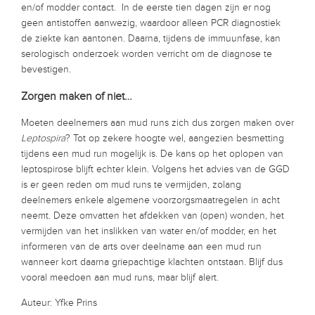
en/of modder contact. In de eerste tien dagen zijn er nog
geen antistoffen aanwezig, waardoor alleen PCR diagnostiek
de ziekte kan aantonen. Daarna, tijdens de immuunfase, kan
serologisch onderzoek worden verricht om de diagnose te
bevestigen.
Zorgen maken of niet…
Moeten deelnemers aan mud runs zich dus zorgen maken over
Leptospira
? Tot op zekere hoogte wel, aangezien besmetting
tijdens een mud run mogelijk is. De kans op het oplopen van
leptospirose blijft echter klein. Volgens het advies van de GGD
is er geen reden om mud runs te vermijden, zolang
deelnemers enkele algemene voorzorgsmaatregelen in acht
neemt. Deze omvatten het afdekken van (open) wonden, het
vermijden van het inslikken van water en/of modder, en het
informeren van de arts over deelname aan een mud run
wanneer kort daarna griepachtige klachten ontstaan. Blijf dus
vooral meedoen aan mud runs, maar blijf alert.
Auteur: Yfke Prins