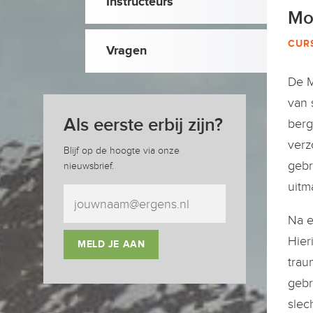
Instructeurs
Mo
CUR
Vragen
De M
van 
Als eerste erbij zijn?
berg
verz
Blijf op de hoogte via onze
gebr
nieuwsbrief.
uitm
Na e
Hier
MELD JE AAN
trau
gebr
slec