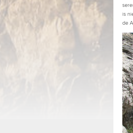
sere
is n
de A