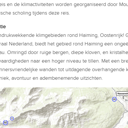
eis en de klimactiviteiten worden georganiseerd door Mo
sche scholing tijdens deze reis.
tie
ndrukwekkende klimgebieden rond Haiming, Oostenrijk! Ge
raal Nederland, biedt het gebied rond Haiming een ongeë
au. Omringd door ruige bergen, diepe kloven, en kristalheld
vaardigheden naar een hoger niveau te tillen. Met een bre
nnersvriendelijke wanden tot uitdagende overhangende kl
niek, avontuur en adembenemende uitzichten.