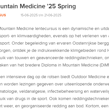
untain Medicine '25 Spring
SUS
15-06-2025 t/m 21-06-2025
ountain Medicine lentecursus is een dynamische en uitda
sport- en klimvaardigheden, evenals op het verlenen van 
sport. Onder begeleiding van ervaren Oostenrijkse bergg
orgen, ontdek je de indrukwekkende klimgebieden rond Hai
uik van touwen en geavanceerde reddingstechnieken, on
aken van het bredere Diploma in Mountain Medicine (DiM
en intensieve dag op de rotsen biedt Outdoor Medicine
in worden lezingen gegeven over uiteenlopende onderwer
matologie, veldanalgesie, infectiebeheersing en waterveili
uik van drugs in de sport. Ook komen reddingstechnieken i
ht weer, en georganiseerde redding aan bod. Kortom, een