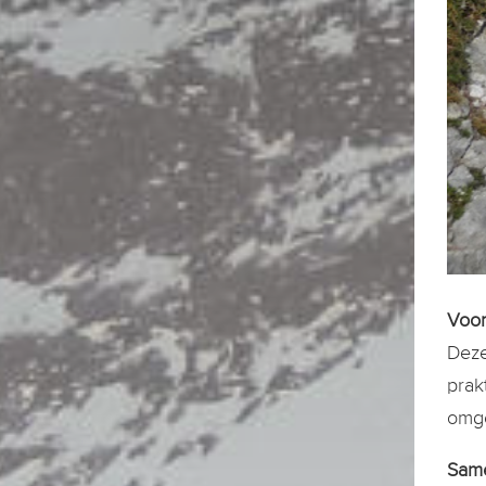
Voor
Deze
prak
omge
Sam