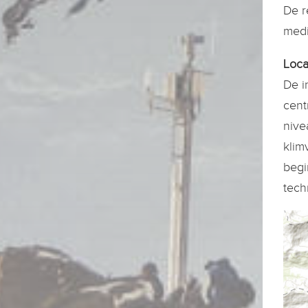
De r
medi
Loca
De i
cent
nive
klim
begi
tech