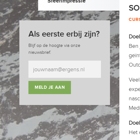
Sfeerimpressie
SO
CUR
Als eerste erbij zijn?
Doe
Ben 
Blijf op de hoogte via onze
nieuwsbrief.
geïn
Outd
Veel
MELD JE AAN
expe
nasc
Medi
Doel
Het 