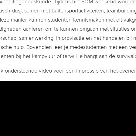
xpeditiegeneeskunde. Tijdens het SOM weekend worden 
tisch dus), samen met buitensportactiviteiten, teambuildin
eze manier kunnen studenten kennismaken met dit vakg
digheden aanleren om te kunnen omgaan met situaties o
erschap, samenwerking, improvisatie en het handelen bij
sche hulp. Bovendien leer je medestudenten met een verg
nten bij het kampvuur of terwijl je hangt aan de survival
jk onderstaande video voor een impressie van het evene