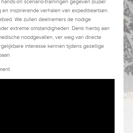
hands-on scenario-trainingen gegeven (super
g en inspirerende verhalen van expeditieartsen.
ebied. We zullen deelnemers de nodige
nder extreme omstandigheden. Denk hierbij aan
 medische noodgevallen, ver weg van directe
elijkbare interesse kennen tijdens gezellige
baan.
ment.