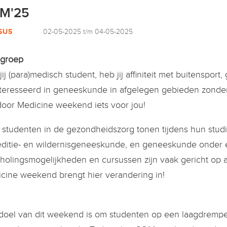
M'25
SUS
02-05-2025 t/m 04-05-2025
lgroep
jij (para)medisch student, heb jij affiniteit met buitensport
teresseerd in geneeskunde in afgelegen gebieden zonder
oor Medicine weekend iets voor jou!
 studenten in de gezondheidszorg tonen tijdens hun studi
ditie- en wildernisgeneeskunde, en geneeskunde onder 
holingsmogelijkheden en cursussen zijn vaak gericht op 
cine weekend brengt hier verandering in!
doel van dit weekend is om studenten op een laagdrempel