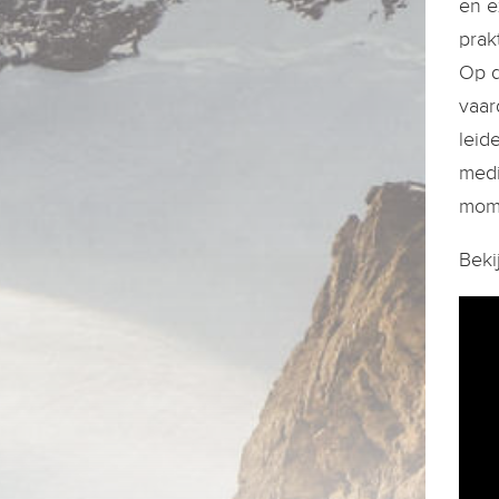
en e
prak
Op d
vaar
leid
medi
mome
Beki