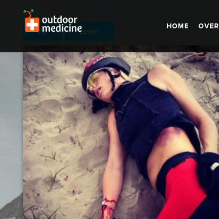
HOME
OVER
All
cover