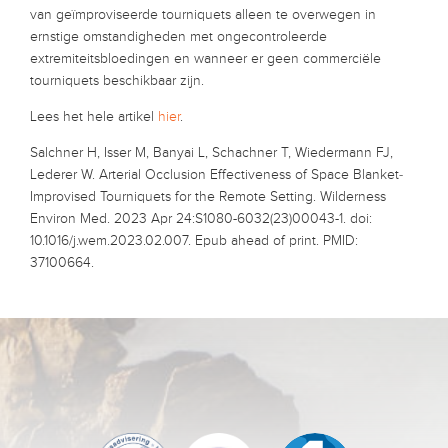
van geïmproviseerde tourniquets alleen te overwegen in
ernstige omstandigheden met ongecontroleerde
extremiteitsbloedingen en wanneer er geen commerciële
tourniquets beschikbaar zijn.
Lees het hele artikel
hier
.
Salchner H, Isser M, Banyai L, Schachner T, Wiedermann FJ,
Lederer W. Arterial Occlusion Effectiveness of Space Blanket‒
Improvised Tourniquets for the Remote Setting. Wilderness
Environ Med. 2023 Apr 24:S1080-6032(23)00043-1. doi:
10.1016/j.wem.2023.02.007. Epub ahead of print. PMID:
37100664.