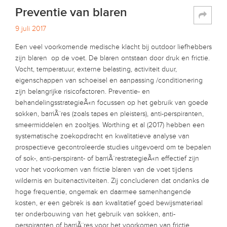
Preventie van blaren
9 juli 2017
Een veel voorkomende medische klacht bij outdoor liefhebbers
zijn blaren op de voet. De blaren ontstaan door druk en frictie.
Vocht, temperatuur, externe belasting, activiteit duur,
eigenschappen van schoeisel en aanpassing /conditionering
zijn belangrijke risicofactoren. Preventie- en
behandelingsstrategieÃ«n focussen op het gebruik van goede
sokken, barriÃ¨res (zoals tapes en pleisters), anti-perspiranten,
smeermiddelen en zooltjes. Worthing et al (2017) hebben een
systematische zoekopdracht en kwalitatieve analyse van
prospectieve gecontroleerde studies uitgevoerd om te bepalen
of sok-, anti-perspirant- of barriÃ¨restrategieÃ«n effectief zijn
voor het voorkomen van frictie blaren van de voet tijdens
wildernis en buitenactiviteiten. Zij concluderen dat ondanks de
hoge frequentie, ongemak en daarmee samenhangende
kosten, er een gebrek is aan kwalitatief goed bewijsmateriaal
ter onderbouwing van het gebruik van sokken, anti-
perspiranten of barriÃ¨res voor het voorkomen van frictie