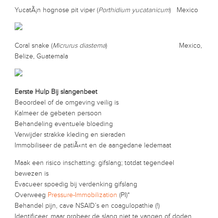
YucatÃ¡n hognose pit viper (
Porthidium yucatanicum
) Mexico
Coral snake (
Micrurus diastema
) Mexico,
Belize, Guatemala
Eerste Hulp Bij slangenbeet
Beoordeel of de omgeving veilig is
Kalmeer de gebeten persoon
Behandeling eventuele bloeding
Verwijder strakke kleding en sieraden
Immobiliseer de patiÃ«nt en de aangedane ledemaat
Maak een risico inschatting: gifslang; totdat tegendeel
bewezen is
Evacueer spoedig bij verdenking gifslang
Overweeg
Pressure-Immobilization
(PI)*
Behandel pijn, cave NSAID’s en coagulopathie (!)
Identificeer, maar probeer de slang niet te vangen of doden