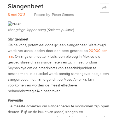
Slangenbeet
8 mei 2018
Posted by: Pieter Simons
Niet-giftige kippenslang
(
Spilotes pullatus
)
Slangenbeet
Kleine kans, potentieel dodelijk; een slangenbeet. Wereldwijd
wordt het aantal doden door een beet geschat op
20,000 per
jaar
. Onlangs ontmoette ik Luis, een bioloog in Mexico die
gespecialiseerd is in slangen eten en zich inzet rondom
Seybaplaya om de broedplaats van zeeschildpadden te
beschermen. In dit artikel wordt bondig samengevat hoe je een
slangenbeet, met name gericht op Meso Amerika, kan
voorkomen en worden de meest effectieve
behandelstrategieÃ«n besproken.
Preventie
De meeste adviezen om slangenbeten te voorkomen zijn open
deuren. Blijf uit de buurt van (dode) slangen en