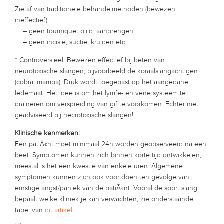
Zie af van traditionele behandelmethoden (bewezen
ineffectief)
– geen tourniquet o.i.d. aanbrengen
– geen incisie, suctie, kruiden etc.
* Controversieel. Bewezen effectief bij beten van
neurotoxische slangen, bijvoorbeeld de koraalslangachtigen
(cobra, mamba). Druk wordt toegepast op het aangedane
ledemaat. Het idee is om het lymfe- en vene systeem te
draineren om verspreiding van gif te voorkomen. Echter niet
geadviseerd bij necrotoxische slangen!
Klinische kenmerken:
Een patiÃ«nt moet minimaal 24h worden geobserveerd na een
beet. Symptomen kunnen zich binnen korte tijd ontwikkelen;
meestal is het een kwestie van enkele uren. Algemene
symptomen kunnen zich ook voor doen ten gevolge van
ernstige angst/paniek van de patiÃ«nt. Vooral de soort slang
bepaalt welke kliniek je kan verwachten, zie onderstaande
tabel van
dit artikel
.