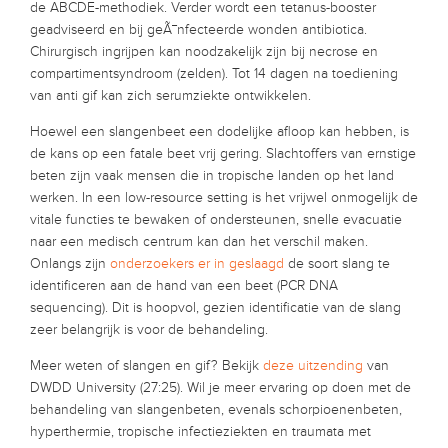
de ABCDE-methodiek. Verder wordt een tetanus-booster
geadviseerd en bij geÃ¯nfecteerde wonden antibiotica.
Chirurgisch ingrijpen kan noodzakelijk zijn bij necrose en
compartimentsyndroom (zelden). Tot 14 dagen na toediening
van anti gif kan zich serumziekte ontwikkelen.
Hoewel een slangenbeet een dodelijke afloop kan hebben, is
de kans op een fatale beet vrij gering. Slachtoffers van ernstige
beten zijn vaak mensen die in tropische landen op het land
werken. In een low-resource setting is het vrijwel onmogelijk de
vitale functies te bewaken of ondersteunen, snelle evacuatie
naar een medisch centrum kan dan het verschil maken.
Onlangs zijn
onderzoekers er in geslaagd
de soort slang te
identificeren aan de hand van een beet (PCR DNA
sequencing). Dit is hoopvol, gezien identificatie van de slang
zeer belangrijk is voor de behandeling.
Meer weten of slangen en gif? Bekijk
deze uitzending
van
DWDD University (27:25). Wil je meer ervaring op doen met de
behandeling van slangenbeten, evenals schorpioenenbeten,
hyperthermie, tropische infectieziekten en traumata met