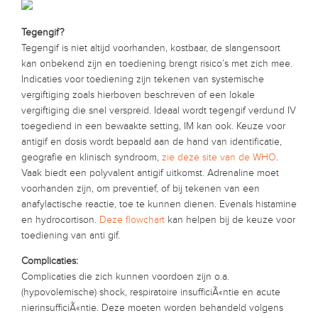
Tegengif?
Tegengif is niet altijd voorhanden, kostbaar, de slangensoort
kan onbekend zijn en toediening brengt risico’s met zich mee.
Indicaties voor toediening zijn tekenen van systemische
vergiftiging zoals hierboven beschreven of een lokale
vergiftiging die snel verspreid. Ideaal wordt tegengif verdund IV
toegediend in een bewaakte setting, IM kan ook. Keuze voor
antigif en dosis wordt bepaald aan de hand van identificatie,
geografie en klinisch syndroom,
zie deze site van de WHO
.
Vaak biedt een polyvalent antigif uitkomst. Adrenaline moet
voorhanden zijn, om preventief, of bij tekenen van een
anafylactische reactie, toe te kunnen dienen. Evenals histamine
en hydrocortison.
Deze flowchart
kan helpen bij de keuze voor
toediening van anti gif.
Complicaties:
Complicaties die zich kunnen voordoen zijn o.a.
(hypovolemische) shock, respiratoire insufficiÃ«ntie en acute
nierinsufficiÃ«ntie. Deze moeten worden behandeld volgens