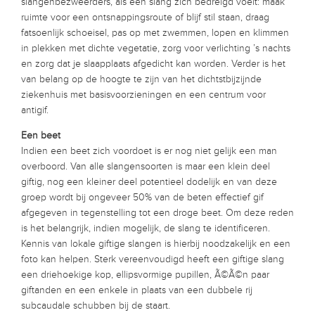
slangenbezweerders, als een slang zich bedreigd voelt: maak
ruimte voor een ontsnappingsroute of blijf stil staan, draag
fatsoenlijk schoeisel, pas op met zwemmen, lopen en klimmen
in plekken met dichte vegetatie, zorg voor verlichting ’s nachts
en zorg dat je slaapplaats afgedicht kan worden. Verder is het
van belang op de hoogte te zijn van het dichtstbijzijnde
ziekenhuis met basisvoorzieningen en een centrum voor
antigif.
Een beet
Indien een beet zich voordoet is er nog niet gelijk een man
overboord. Van alle slangensoorten is maar een klein deel
giftig, nog een kleiner deel potentieel dodelijk en van deze
groep wordt bij ongeveer 50% van de beten effectief gif
afgegeven in tegenstelling tot een droge beet. Om deze reden
is het belangrijk, indien mogelijk, de slang te identificeren.
Kennis van lokale giftige slangen is hierbij noodzakelijk en een
foto kan helpen. Sterk vereenvoudigd heeft een giftige slang
een driehoekige kop, ellipsvormige pupillen, Ã©Ã©n paar
giftanden en een enkele in plaats van een dubbele rij
subcaudale schubben bij de staart.