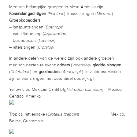
Medisch belangrijke groepen in Meso Amerika zijn:
Koraalslangachtigen
(Elapidae
): koraal slangen (
Micrurus
)
Groepkopadders
:
– lanspuntslangen (
Bothrops
)
– cantil/koperkop (
Agkistrodon
–
bosmeesters (
Lachesis
)
– ratelslangen (
Crotalus
).
In andere delen van de wereld zijn ook andere groepen
medisch gezien relevant:
adders
(
Viperidae
),
gladde slangen
(
Colubridae
) en
graafadders
(
Atractaspis
). In Zuidoost Mexico
zijn er vier slangen met potentieel dodelijk gif:
Yellow Lips: Mexican Cantil (
Agkistrodon bilineatus
) Mexico,
Centraal Amerika
Tropical rattlesnake (
Crotalus tzabcan
) Mexico,
Belize, Guatemala