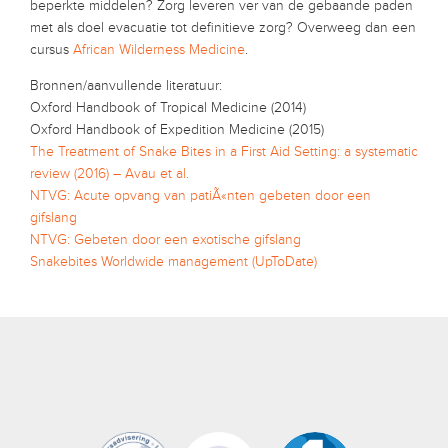
beperkte middelen? Zorg leveren ver van de gebaande paden
met als doel evacuatie tot definitieve zorg? Overweeg dan een
cursus
African Wilderness Medicine
.
Bronnen/aanvullende literatuur:
Oxford Handbook of Tropical Medicine (2014)
Oxford Handbook of Expedition Medicine (2015)
The Treatment of Snake Bites in a First Aid Setting: a systematic
review (2016) – Avau et al.
NTVG: Acute opvang van patiÃ«nten gebeten door een
gifslang
NTVG: Gebeten door een exotische gifslang
Snakebites Worldwide management (UpToDate)