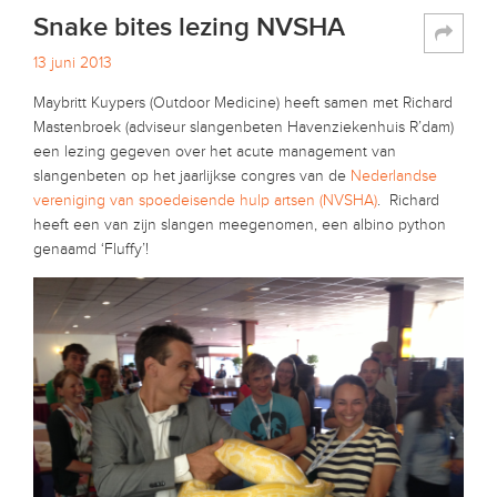
Snake bites lezing NVSHA
13 juni 2013
Maybritt Kuypers (Outdoor Medicine) heeft samen met Richard
Mastenbroek (adviseur slangenbeten Havenziekenhuis R’dam)
een lezing gegeven over het acute management van
slangenbeten op het jaarlijkse congres van de
Nederlandse
vereniging van spoedeisende hulp artsen (NVSHA)
. Richard
heeft een van zijn slangen meegenomen, een albino python
genaamd ‘Fluffy’!