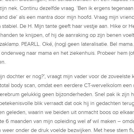
zijn nek. Continu dezelfde vraag. ‘Ben ik ergens tegenaan
 and die’ als een mantra door mijn hoofd. Vraag mijn vriendi
 stabiel. De H. Mijn tante geeft haar vestje aan. Hike or He
 handen te knijpen, of hij de aanraking op zijn benen voel
zaklamp. PEARLL. Oké, (nog) geen lateralisatie. Bel mama.
is onderweg naar mama en het ziekenhuis. Probeer hem (of 
en.
mijn dochter er nog?’, vraagt mijn vader voor de zoveelste 
total body scan, omdat een eerdere CT-wervelkolom een (i
erebrum gelukkig geen bijzonderheden. Snel pak ik zijn 
 betekenisvolle blik verraadt dat ook hij in gedachten ter
n geleden, waarin we beiden uit onmacht boos op elkaar 
ste 6 maanden van mijn opleiding wel af wil maken – omdat
 weer onder de druk voelde bezwijken. Met hese stem fluis