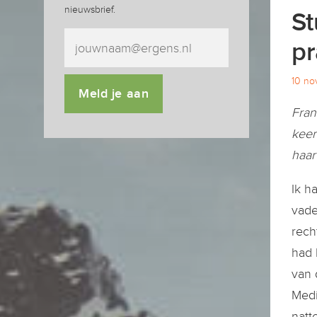
nieuwsbrief.
St
pr
10 n
Meld je aan
Fran
keer
haar
Ik h
vade
rech
had 
van 
Medi
natt