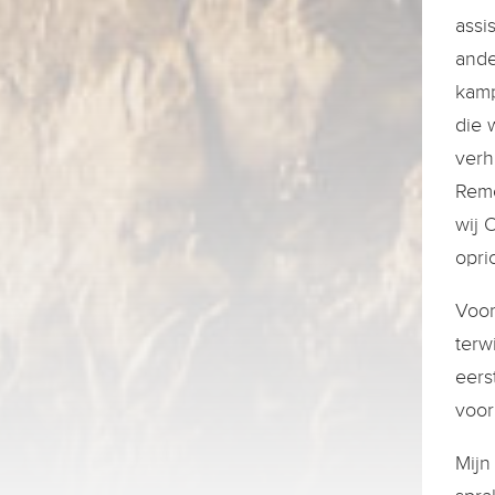
assi
ande
kamp
die 
verh
Remc
wij 
opri
Voor
terw
eers
voor
Mijn