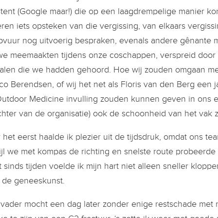
stent (Google maar!) die op een laagdrempelige manier k
ren iets opsteken van die vergissing, van elkaars vergissi
vuur nog uitvoerig bespraken, evenals andere gênante m
we meemaakten tijdens onze coschappen, verspreid door
alen die we hadden gehoord. Hoe wij zouden omgaan met
o Berendsen, of wij het net als Floris van den Berg een 
Outdoor Medicine invulling zouden kunnen geven in ons e
chter van de organisatie) ook de schoonheid van het vak 
 het eerst haalde ik plezier uit de tijdsdruk, omdat on
ijl we met kompas de richting en snelste route probeerde 
t sinds tijden voelde ik mijn hart niet alleen sneller klop
 de geneeskunst.
 vader mocht een dag later zonder enige restschade met n