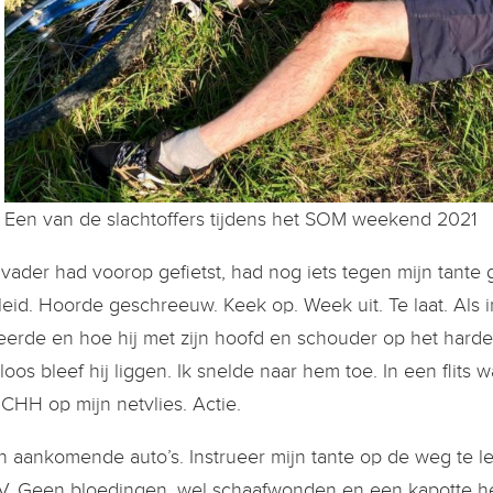
Een van de slachtoffers tijdens het SOM weekend 2021
 vader had voorop gefietst, had nog iets tegen mijn tante 
leid. Hoorde geschreeuw. Keek op. Week uit. Te laat. Als 
eerde en hoe hij met zijn hoofd en schouder op het harde
loos bleef hij liggen. Ik snelde naar hem toe. In een flits 
HH op mijn netvlies. Actie.
 aankomende auto’s. Instrueer mijn tante op de weg te l
V. Geen bloedingen, wel schaafwonden en een kapotte he