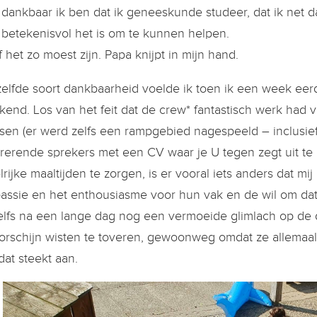
dankbaar ik ben dat ik geneeskunde studeer, dat ik net d
betekenisvol het is om te kunnen helpen.
f het zo moest zijn. Papa knijpt in mijn hand.
elfde soort dankbaarheid voelde ik toen ik een week e
end. Los van het feit dat de crew* fantastisch werk had v
sen (er werd zelfs een rampgebied nagespeeld – inclusi
irerende sprekers met een CV waar je U tegen zegt uit te n
lrijke maaltijden te zorgen, is er vooral iets anders dat mij
assie en het enthousiasme voor hun vak en de wil om da
elfs na een lange dag nog een vermoeide glimlach op de 
orschijn wisten te toveren, gewoonweg omdat ze allemaal
dat steekt aan.