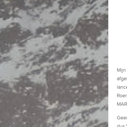
Mijn
afge
lanc
Roer
MARC
Geen
dus 