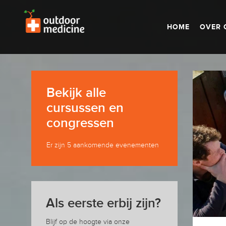
HOME
OVER 
Bekijk alle
cursussen en
congressen
Er zijn 5 aankomende evenementen
Als eerste erbij zijn?
Blijf op de hoogte via onze