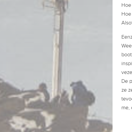
Hoe 
Hoe 
Also
Eenz
Week
boot
insp
veze
De p
ze z
tevo
me, 