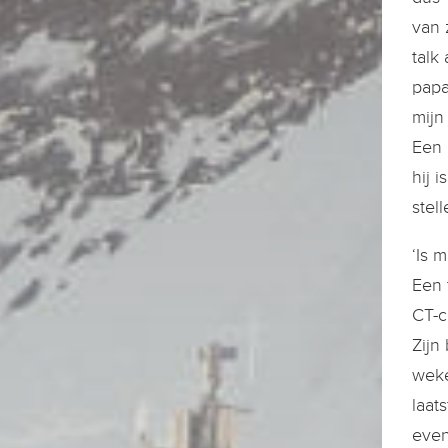
van 
talk
papa
mijn
Een 
hij 
stell
‘Is 
Een 
CT-c
Zijn
weke
laat
even