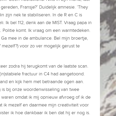
 gereden, Fransje?’ Duidelijk amnesie. ‘They
n zijn nek te stabiliseren. In de R en C is
li. Ik bel 112, denk aan de MIST. Vraag papa in
t. Politie komt. Ik vraag om een warmtedeken.
 Ga mee in de ambulance. Bel mijn broertje,
mezelf?) voor zo ver mogelijk gerust te
keer zodra hij terugkomt van de laatste scan.
n)stabiele fractuur in C4 had aangetoond.
hand en kijk hem met betraande ogen aan.
ug is bij onze woordenwisseling van twee
waren omdat ik mij opnieuw afvroeg of ik de
 ik mezelf en daarmee mijn creativiteit voor
ter ik hoe dankbaar ik ben dat hij er nog is.