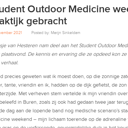
udent Outdoor Medicine we
aktijk gebracht
ovember 2021
Posted by: Marijn Sinkeldam
sje van Hesteren nam deel aan het Student Outdoor Medi
 plaatsvond. De kennis en ervaring die ze opdeed kon ze 
 verhaal.
ad precies geweten wat ik moest doen, op die zonnige zat
r, tante, vriendin en ik, hadden op de dijk gefietst, de 
terzijde. Met verheven stem vertelde ik mijn vriendin ov
beleefd in Buren, zoals zij ook had gedaan twee jaar terug
de dag aan de lopende band nog medische scenario’s sta
cine weekend – mijn lichaam toerende op de adrenaline v
e gras en de verfrissende, onvermijdelijke duik in het kou