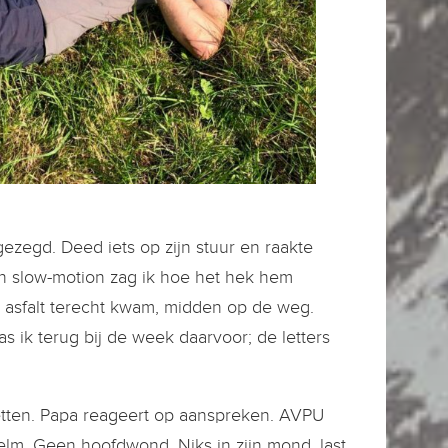
gezegd. Deed iets op zijn stuur en raakte
in slow-motion zag ik hoe het hek hem
 asfalt terecht kwam, midden op de weg.
was ik terug bij de week daarvoor; de letters
etten. Papa reageert op aanspreken. AVPU
lm. Geen hoofdwond. Niks in zijn mond, last