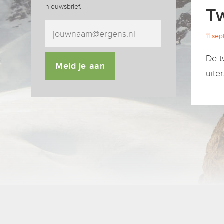
nieuwsbrief.
Tw
11 se
De t
Meld je aan
uite