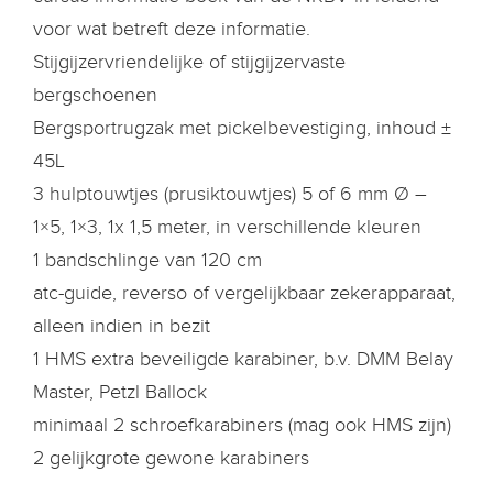
voor wat betreft deze informatie.
Stijgijzervriendelijke of stijgijzervaste
bergschoenen
Bergsportrugzak met pickelbevestiging, inhoud ±
45L
3 hulptouwtjes (prusiktouwtjes) 5 of 6 mm Ø –
1×5, 1×3, 1x 1,5 meter, in verschillende kleuren
1 bandschlinge van 120 cm
atc-guide, reverso of vergelijkbaar zekerapparaat,
alleen indien in bezit
1 HMS extra beveiligde karabiner, b.v. DMM Belay
Master, Petzl Ballock
minimaal 2 schroefkarabiners (mag ook HMS zijn)
2 gelijkgrote gewone karabiners