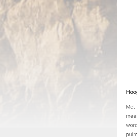
Hoog
Met 
mees
word
pulm