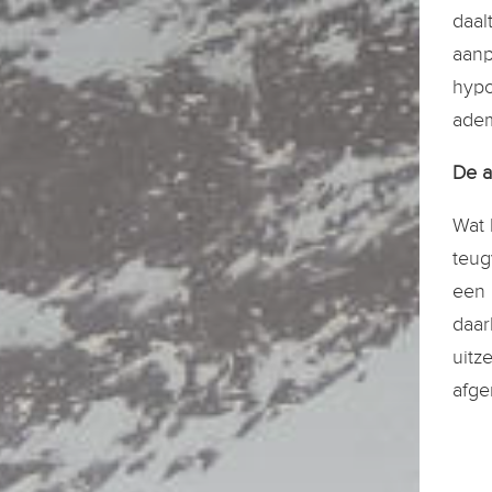
daal
aanp
hypo
adem
De a
Wat 
teug
een 
daar
uitz
afge