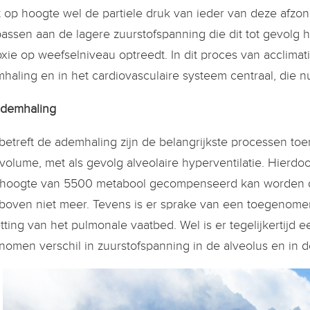
t op hoogte wel de partiele druk van ieder van deze afzon
assen aan de lagere zuurstofspanning die dit tot gevolg h
xie op weefselniveau optreedt. In dit proces van acclimat
haling en in het cardiovasculaire systeem centraal, die 
demhaling
betreft de ademhaling zijn de belangrijkste processen t
volume, met als gevolg alveolaire hyperventilatie. Hierdo
hoogte van 5500 metabool gecompenseerd kan worden doo
boven niet meer. Tevens is er sprake van een toegenomen 
etting van het pulmonale vaatbed. Wel is er tegelijkertijd
nomen verschil in zuurstofspanning in de alveolus en in de 