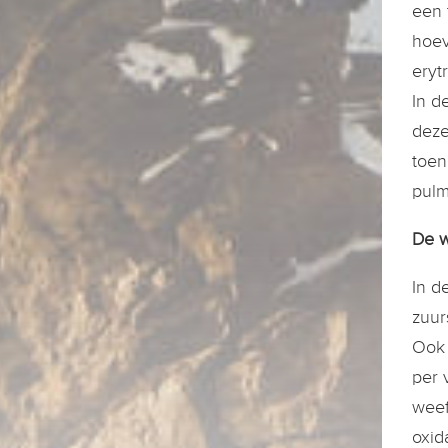
een 
hoev
eryt
In d
deze
toen
pulm
De w
In d
zuur
Ook 
per 
weef
oxid