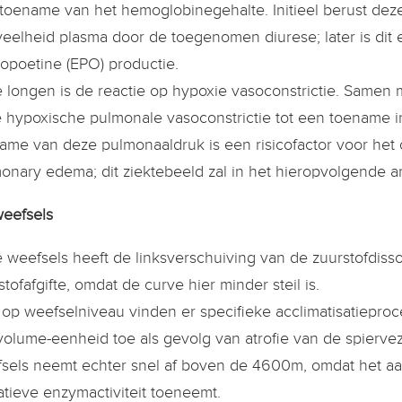
toename van het hemoglobinegehalte. Initieel berust d
eelheid plasma door de toegenomen diurese; later is dit 
ropoetine (EPO) productie.
e longen is de reactie op hypoxie vasoconstrictie. Samen
 hypoxische pulmonale vasoconstrictie tot een toename
ame van deze pulmonaaldruk is een risicofactor voor het 
onary edema; dit ziektebeeld zal in het hieropvolgende a
eefsels
e weefsels heeft de linksverschuiving van de zuurstofdiss
stofafgifte, omdat de curve hier minder steil is.
op weefselniveau vinden er specifieke acclimatisatieproce
volume-eenheid toe als gevolg van atrofie van de spierv
sels neemt echter snel af boven de 4600m, omdat het aa
atieve enzymactiviteit toeneemt.