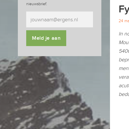
nieuwsbrief.
Fy
24 ma
In n
Meld je aan
Moun
5400
bepr
mens
vera
acut
bedo