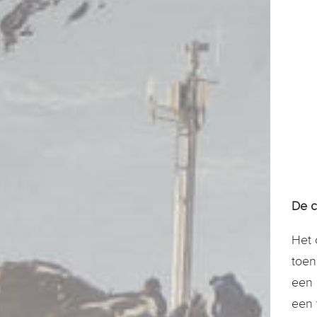
De c
Het 
toen
een 
een 