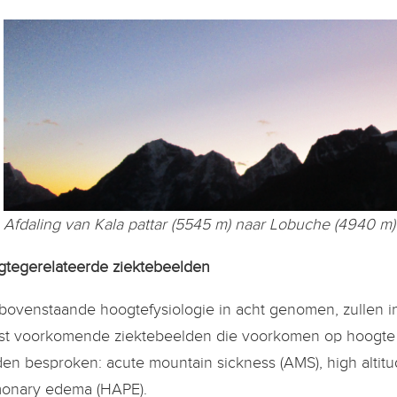
Afdaling van Kala pattar (5545 m) naar Lobuche (4940 m)
tegerelateerde ziektebeelden
bovenstaande hoogtefysiologie in acht genomen, zullen in 
t voorkomende ziektebeelden die voorkomen op hoogte e
en besproken: acute mountain sickness (AMS), high altitu
onary edema (HAPE).