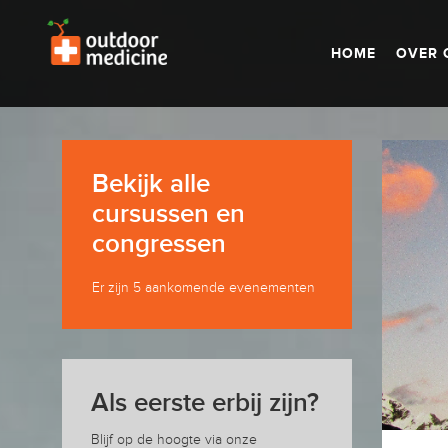
HOME
OVER 
Bekijk alle
cursussen en
congressen
Er zijn 5 aankomende evenementen
Als eerste erbij zijn?
Blijf op de hoogte via onze