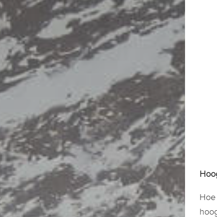
Hoog
Hoe 
hoog