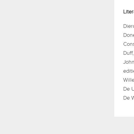
Lite
Dier
Done
Cons
Duff
John
edit
Will
De U
De W