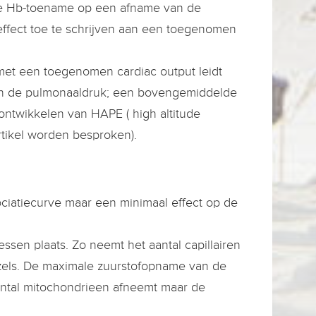
eze Hb-toename op een afname van de
effect toe te schrijven aan een toegenomen
 met een toegenomen cardiac output leidt
 in de pulmonaaldruk; een bovengemiddelde
ontwikkelen van HAPE ( high altitude
rtikel worden besproken).
ociatiecurve maar een minimaal effect op de
ssen plaats. Zo neemt het aantal capillairen
ezels. De maximale zuurstofopname van de
ntal mitochondrieen afneemt maar de