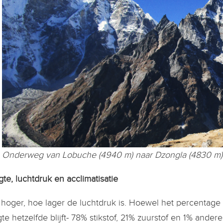
Onderweg van Lobuche (4940 m) naar Dzongla (4830 m)
te, luchtdruk en acclimatisatie
hoger, hoe lager de luchtdruk is. Hoewel het percentage 
te hetzelfde blijft- 78% stikstof, 21% zuurstof en 1% ande