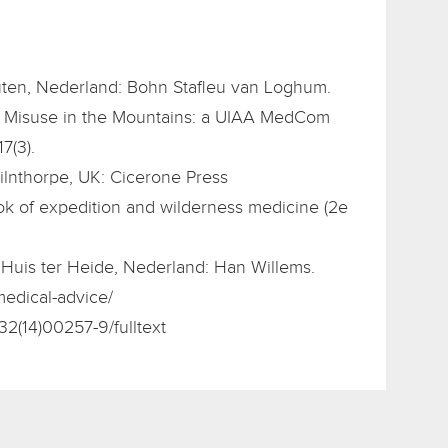
outen, Nederland: Bohn Stafleu van Loghum.
 and Misuse in the Mountains: a UIAA MedCom
7(3).
 Milnthorpe, UK: Cicerone Press
ok of expedition and wilderness medicine (2e
). Huis ter Heide, Nederland: Han Willems.
medical-advice/
32(14)00257-9/fulltext