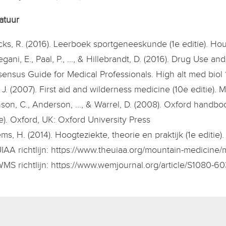
ratuur
cks, R. (2016). Leerboek sportgeneeskunde (1e editie). H
gani, E., Paal, P., …, & Hillebrandt, D. (2016). Drug Use
ensus Guide for Medical Professionals. High alt med biol 1
, J. (2007). First aid and wilderness medicine (10e editie).
son, C., Anderson, …, & Warrel, D. (2008). Oxford handbo
ie). Oxford, UK: Oxford University Press
ems, H. (2014). Hoogteziekte, theorie en praktijk (1e editie
IAA richtlijn: https://www.theuiaa.org/mountain-medicine/
MS richtlijn: https://www.wemjournal.org/article/S1080-60