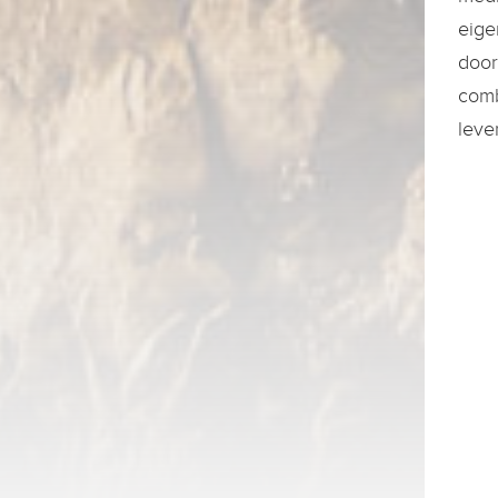
eige
door
comb
leve