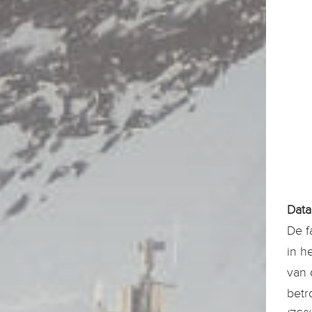
Data
De f
in h
van 
betr