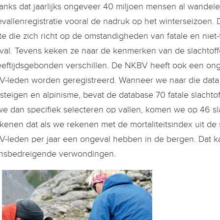
nks dat jaarlijks ongeveer 40 miljoen mensen al wandel
vallenregistratie vooral de nadruk op het winterseizoen. D
te die zich richt op de omstandigheden van fatale en niet
val. Tevens keken ze naar de kenmerken van de slachtoffe
eeftijdsgebonden verschillen. De NKBV heeft ook een ongev
-leden worden geregistreerd. Wanneer we naar die data 
steigen en alpinisme, bevat de database 70 fatale slachtof
we dan specifiek selecteren op vallen, komen we op 46 slacht
kenen dat als we rekenen met de mortaliteitsindex uit de
-leden per jaar een ongeval hebben in de bergen. Dat ka
nsbedreigende verwondingen.