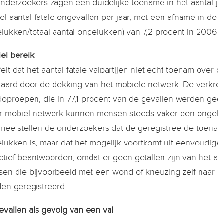
nderzoekers zagen een duidelijke toename in het aantal ja
iel aantal fatale ongevallen per jaar, met een afname in de 
lukken/totaal aantal ongelukken) van 7,2 procent in 2006 
el bereik
feit dat het aantal fatale valpartijen niet echt toenam over 
laard door de dekking van het mobiele netwerk. De verkr
oproepen, die in 77,1 procent van de gevallen werden ge
r mobiel netwerk kunnen mensen steeds vaker een ongel
mee stellen de onderzoekers dat de geregistreerde toen
lukken is, maar dat het mogelijk voortkomt uit eenvoudi
ctief beantwoorden, omdat er geen getallen zijn van het
en die bijvoorbeeld met een wond of kneuzing zelf naar 
en geregistreerd.
vallen als gevolg van een val