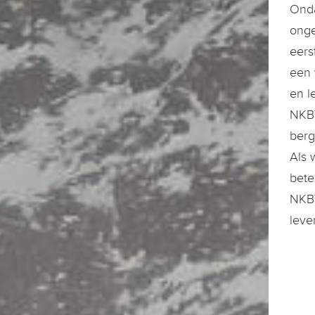
Onda
onge
eers
een 
en l
NKBV
berg
Als 
bete
NKBV
leve