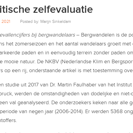
itische zelfevaluatie
il 2021
Posted by: Marijn Sinkeldam
vallencijfers bij bergwandelaars
– Bergwandelen is de pop
ens het zomerseizoen en het aantal wandelaars groeit me
rkeerde paden en in eenvoudig terrein zonder paden om 
e mooie natuur. De NKBV (Nederlandse Klim en Bergsport V
ers op een rij, onderstaande artikel is met toestemming o
en studie uit 2017 van Dr. Martin Faulhaber van het Institu
bruck, werden de omstandigheden van dodelijke en niet-
een val geanalyseerd. De onderzoekers keken naar alle ge
periode van negen jaar (2006-2014). Er werden 5368 onge
toffers.