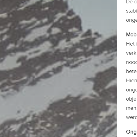
De o
stab
onge
Mobi
Het 
verk
nood
bete
Hier
onge
obje
mens
werd
Onge