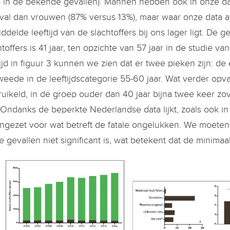
 in de bekende gevallen). Mannen hebben ook in onze da
val dan vrouwen (87% versus 13%), maar waar onze data af
ddelde leeftijd van de slachtoffers bij ons lager ligt. De 
htoffers is 41 jaar, ten opzichte van 57 jaar in de studie 
tijd in figuur 3 kunnen we zien dat er twee pieken zijn: de 
weede in de leeftijdscategorie 55-60 jaar. Wat verder opvalt,
ruikeld, in de groep ouder dan 40 jaar bijna twee keer zo
. Ondanks de beperkte Nederlandse data lijkt, zoals ook i
 ingezet voor wat betreft de fatale ongelukken. We moete
e gevallen niet significant is, wat betekent dat de minima