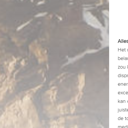
Alle
Het 
bela
zou 
disp
ener
exce
kan 
juis
de t
medi