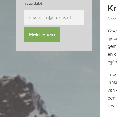
nieuwsbrief.
Kr
6 apr
Onge
Meld je aan
tijd
gema
en d
cijf
In e
Inns
van 
een 
slach