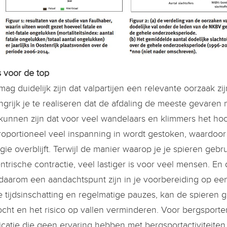
s voor de top
mag duidelijk zijn dat valpartijen een relevante oorzaak zi
ngrijk je te realiseren dat de afdaling de meeste gevaren
kunnen zijn dat voor veel wandelaars en klimmers het hoo
roportioneel veel inspanning in wordt gestoken, waardoo
gie overblijft. Terwijl de manier waarop je je spieren geb
ntrische contractie, veel lastiger is voor veel mensen. En d
daarom een aandachtspunt zijn in je voorbereiding op ee
te tijdsinschatting en regelmatige pauzes, kan de spieren
ocht en het risico op vallen verminderen. Voor bergsport
catie die geen ervaring hebben met bergsportactiviteiten, is