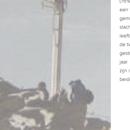
(76%
een 
gemi
slac
leef
de t
gest
jaar
zijn
beid