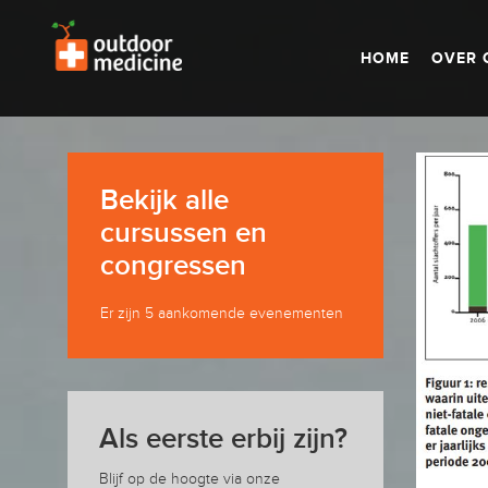
HOME
OVER 
Bekijk alle
cursussen en
congressen
Er zijn 5 aankomende evenementen
Als eerste erbij zijn?
Blijf op de hoogte via onze