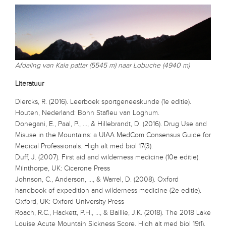
Afdaling van Kala pattar (5545 m) naar Lobuche (4940 m)
Literatuur
Diercks, R. (2016). Leerboek sportgeneeskunde (1e editie).
Houten, Nederland: Bohn Stafleu van Loghum.
Donegani, E., Paal, P., …, & Hillebrandt, D. (2016). Drug Use and
Misuse in the Mountains: a UIAA MedCom Consensus Guide for
Medical Professionals. High alt med biol 17(3).
Duff, J. (2007). First aid and wilderness medicine (10e editie).
Milnthorpe, UK: Cicerone Press
Johnson, C., Anderson, …, & Warrel, D. (2008). Oxford
handbook of expedition and wilderness medicine (2e editie).
Oxford, UK: Oxford University Press
Roach, R.C., Hackett, P.H., …, & Baillie, J.K. (2018). The 2018 Lake
Louise Acute Mountain Sickness Score. High alt med biol 19(1).