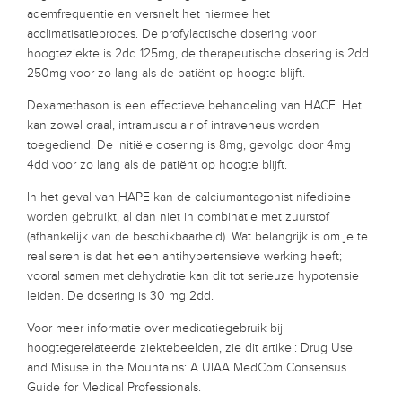
ademfrequentie en versnelt het hiermee het
acclimatisatieproces. De profylactische dosering voor
hoogteziekte is 2dd 125mg, de therapeutische dosering is 2dd
250mg voor zo lang als de patiënt op hoogte blijft.
Dexamethason is een effectieve behandeling van HACE. Het
kan zowel oraal, intramusculair of intraveneus worden
toegediend. De initiële dosering is 8mg, gevolgd door 4mg
4dd voor zo lang als de patiënt op hoogte blijft.
In het geval van HAPE kan de calciumantagonist nifedipine
worden gebruikt, al dan niet in combinatie met zuurstof
(afhankelijk van de beschikbaarheid). Wat belangrijk is om je te
realiseren is dat het een antihypertensieve werking heeft;
vooral samen met dehydratie kan dit tot serieuze hypotensie
leiden. De dosering is 30 mg 2dd.
Voor meer informatie over medicatiegebruik bij
hoogtegerelateerde ziektebeelden, zie dit artikel: Drug Use
and Misuse in the Mountains: A UIAA MedCom Consensus
Guide for Medical Professionals.