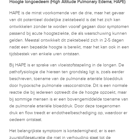
Hoogte longoedeem (High Altitude Pulmonary Edema; HAPE)
HAPE is de minst voorkomende van de drie, maar het gevaar
van dit potentieel dodelijke ziektebeeld is dat het zich kan
ontwikkelen zonder te worden vooraf gegaan door symptomen
passend bij acute hoogteziekte, die als waarschuwing kunnen
gelden. Meestal ontwikkelt dit ziektebeeld zich in 2-5 dagen
nadat een bepaalde hoogte is bereikt, maar het kan ook in een
tijdsbestek van enkele uren ontstaan.
Bij HAPE is er sprake van vloeistofstapeling in de longen. De
pathofysiologie die hieraan ten grondslag ligt is, zoals eerder
beschreven, toename van de pulmonale arteriële bloeddruk
door hypoxische pulmonale vasoconstrictie. Dit is een normale
reactie die bij iedereen optreedt die de hoogte opzoekt, maar
bij sommige mensen is er een bovengemiddelde toename van
de pulmonale arteriële bloeddruk. Door deze toegenomen
druk en flow treedt er endotheelbeschadiging op, waardoor er
oedeem ontstaat.
Het belangrijkste symptoom is kortademigheid; er is een
zuurstofdesaturatie die niet in verhouding staat tot de