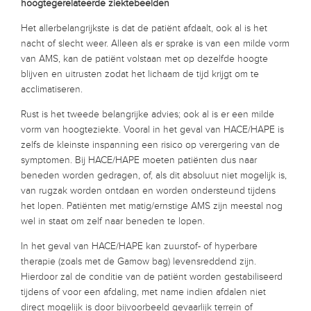
hoogtegerelateerde ziektebeelden
Het allerbelangrijkste is dat de patiënt afdaalt, ook al is het
nacht of slecht weer. Alleen als er sprake is van een milde vorm
van AMS, kan de patiënt volstaan met op dezelfde hoogte
blijven en uitrusten zodat het lichaam de tijd krijgt om te
acclimatiseren.
Rust is het tweede belangrijke advies; ook al is er een milde
vorm van hoogteziekte. Vooral in het geval van HACE/HAPE is
zelfs de kleinste inspanning een risico op verergering van de
symptomen. Bij HACE/HAPE moeten patiënten dus naar
beneden worden gedragen, of, als dit absoluut niet mogelijk is,
van rugzak worden ontdaan en worden ondersteund tijdens
het lopen. Patiënten met matig/ernstige AMS zijn meestal nog
wel in staat om zelf naar beneden te lopen.
In het geval van HACE/HAPE kan zuurstof- of hyperbare
therapie (zoals met de Gamow bag) levensreddend zijn.
Hierdoor zal de conditie van de patiënt worden gestabiliseerd
tijdens of voor een afdaling, met name indien afdalen niet
direct mogelijk is door bijvoorbeeld gevaarlijk terrein of