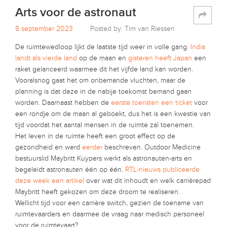
Arts voor de astronaut
8 september 2023
Posted by: Tim van Riessen
De ruimtewedloop lijkt de laatste tijd weer in volle gang.
India
landt als vierde land
op de maan en
gisteren heeft Japan
een
raket gelanceerd waarmee dit het vijfde land kan worden.
Vooralsnog gaat het om onbemande vluchten, maar de
planning is dat deze in de nabije toekomst bemand gaan
worden. Daarnaast hebben de
eerste toeristen een ticket
voor
een rondje om de maan al geboekt, dus het is een kwestie van
tijd voordat het aantal mensen in de ruimte zal toenemen.
Het leven in de ruimte heeft een groot effect op de
gezondheid en werd
eerder
beschreven. Outdoor Medicine
bestuurslid Maybritt Kuypers werkt als astronauten-arts en
begeleidt astronauten één op één.
RTL-nieuws publiceerde
deze week een artikel
over wat dit inhoudt en welk carrièrepad
Maybritt heeft gekozen om deze droom te realiseren.
Wellicht tijd voor een carrière switch, gezien de toename van
ruimtevaarders en daarmee de vraag naar medisch personeel
voor de ruimtevaart?