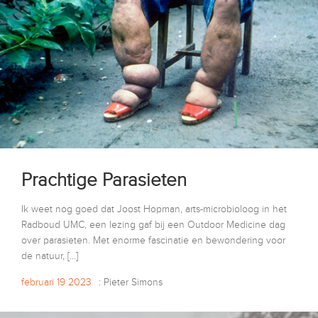
Prachtige Parasieten
Ik weet nog goed dat Joost Hopman, arts-microbioloog in het
Radboud UMC, een lezing gaf bij een Outdoor Medicine dag
over parasieten. Met enorme fascinatie en bewondering voor
de natuur, […]
februari 19 2023
: Pieter Simons