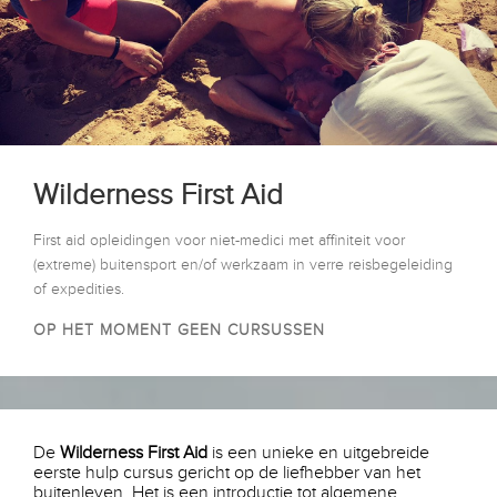
Wilderness First Aid
First aid opleidingen voor niet-medici met affiniteit voor
(extreme) buitensport en/of werkzaam in verre reisbegeleiding
of expedities.
OP HET MOMENT GEEN CURSUSSEN
De
Wilderness First Aid
is een unieke en uitgebreide
eerste hulp cursus gericht op de liefhebber van het
buitenleven. Het is een introductie tot algemene