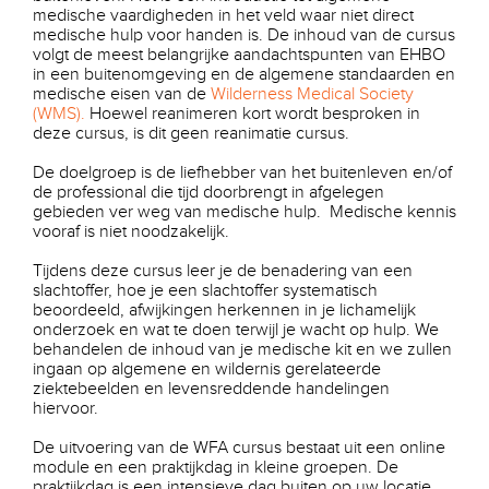
medische vaardigheden in het veld waar niet direct
medische hulp voor handen is. De inhoud van de cursus
volgt de meest belangrijke aandachtspunten van EHBO
in een buitenomgeving en de algemene standaarden en
medische eisen van de
Wilderness Medical Society
(WMS).
Hoewel reanimeren kort wordt besproken in
deze cursus, is dit geen reanimatie cursus.
De doelgroep is de liefhebber van het buitenleven en/of
de professional die tijd doorbrengt in afgelegen
gebieden ver weg van medische hulp. Medische kennis
vooraf is niet noodzakelijk.
Tijdens deze cursus leer je de benadering van een
slachtoffer, hoe je een slachtoffer systematisch
beoordeeld, afwijkingen herkennen in je lichamelijk
onderzoek en wat te doen terwijl je wacht op hulp. We
behandelen de inhoud van je medische kit en we zullen
ingaan op algemene en wildernis gerelateerde
ziektebeelden en levensreddende handelingen
hiervoor.
De uitvoering van de WFA cursus bestaat uit een online
module en een praktijkdag in kleine groepen. De
praktijkdag is een intensieve dag buiten op uw locatie.