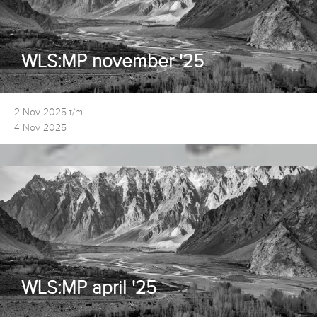
WLS:MP november '25
2 Nov 2025 t/m
4 Nov 2025
WLS:MP april '25