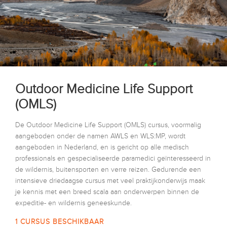
Outdoor Medicine Life Support
(OMLS)
De Outdoor Medicine Life Support (OMLS) cursus, voormalig
aangeboden onder de namen AWLS en WLS:MP, wordt
aangeboden in Nederland, en is gericht op alle medisch
professionals en gespecialiseerde paramedici geïnteresseerd in
de wildernis, buitensporten en verre reizen. Gedurende een
intensieve driedaagse cursus met veel praktijkonderwijs maak
je kennis met een breed scala aan onderwerpen binnen de
expeditie- en wildernis geneeskunde.
1 CURSUS BESCHIKBAAR