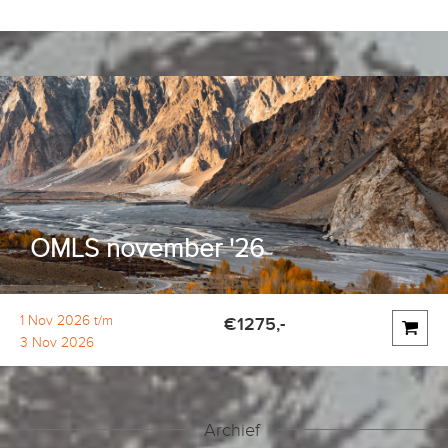
OMLS november '26
1 Nov 2026 t/m
€1275,-
3 Nov 2026
Archief