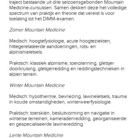
traject bestaande uit drie seizoensgebonden Mountain
Medicine-cursussen. Samen dekken deze het volledige
spectrum van praktijk en theorie dat vereist is voor
toelating tot het DiMM-examen.
Zomer Mountain Medicine
Medisch: hoogtefysiologie, acute hoogteziekten,
hittegerelateerde aandoeningen, rots- en
alpinismeletsels.
Praktisch: klassiek alpinisme, toerplanning, gletsjer
doorkruising, gletsjerredding en reddingstechnieken in
alpien terrein.
Winter Mountain Medicine
Medisch: hypothermie, bevriezing, lawineletsels, trauma
in koude omstandigheden, winterweerfysiologie.
Praktisch: toerskiën, besluitvorming en navigatie in
winterse terreinen, kameradenredding, georganiseerde
en gespecialiseerde lawineredding.
Lente Mountain Medicine