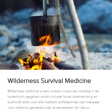
Wilderness Survival Medicine
Wilderness medicine is een unieke cursus die volledig in de
buitenlucht gegeven wordt inclusief bivak overnachting en
bushcraft skills voor alle medisch professionals met interesse
voor wildernis geneeskunde, buitensporten en natuur