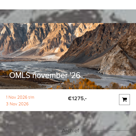
OMLS november '26
1 Nov 2026 t/m
€1275,-
3 Nov 2026
Archief