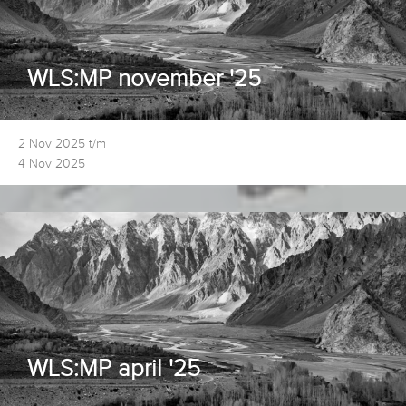
WLS:MP november '25
2 Nov 2025 t/m
4 Nov 2025
WLS:MP april '25