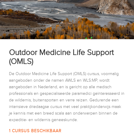
Outdoor Medicine Life Support
(OMLS)
De Outdoor Medicine Life Support (OMLS) cursus, voormalig
aangeboden onder de namen AWLS en WLS:MP, wordt
aangeboden in Nederland, en is gericht op alle medisch
professionals en gespecialiseerde paramedici geïnteresseerd in
de wildernis, buitensporten en verre reizen. Gedurende een
intensieve driedaagse cursus met veel praktijkonderwijs maak
je kennis met een breed scala aan onderwerpen binnen de
expeditie- en wildernis geneeskunde.
1 CURSUS BESCHIKBAAR