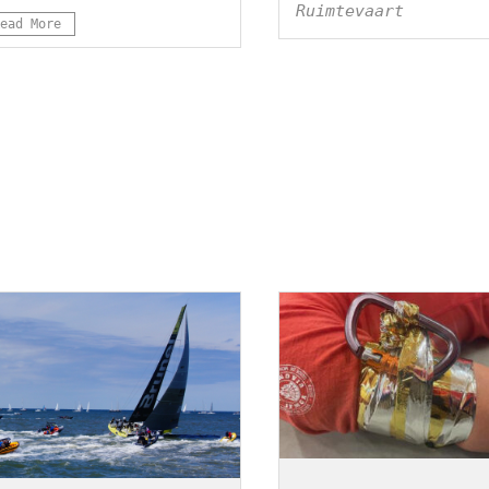
Ruimtevaart
ead More