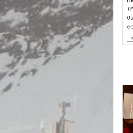
(
O
e
R