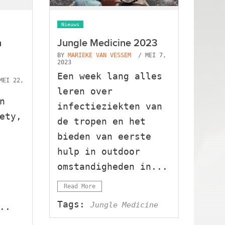
Nieuws
n
Jungle Medicine 2023
BY
MARIEKE VAN VESSEM
/ MEI 7,
2023
Een week lang alles
MEI 22,
leren over
n
infectieziekten van
ety,
de tropen en het
bieden van eerste
hulp in outdoor
omstandigheden in...
Read More
Tags:
Jungle Medicine
..