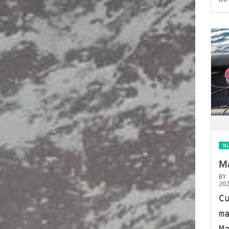
Ni
Ma
B
20
C
m
M