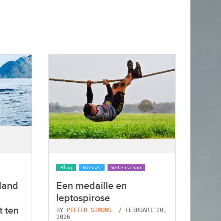
Blog
Nieuws
Wetenschap
land
Een medaille en
leptospirose
t ten
BY
PIETER SIMONS
/ FEBRUARI 20,
2026