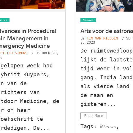
euws
Nieuws
vances in Procedural
Arts voor de astron
ain Management in
BY
TIM VAN RIESSEN
/ SEP
8, 2023
mergency Medicine
De ruimtewedloop
Y
PIETER SIMONS
/ OKTOBER 20,
23
lijkt de laatste
fgelopen week had
tijd weer in vol
aybritt Kuypers,
gang. India land
en van de
als vierde land 
prichters van
de maan en
utdoor Medicine, de
gisteren...
er om haar
Read More
roefschrift te
Tags:
,
Nieuws
erdedigen. De...