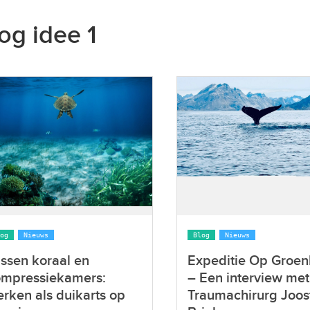
og idee 1
og
Nieuws
Blog
Nieuws
ssen koraal en
Expeditie Op Groen
ompressiekamers:
– Een interview met
rken als duikarts op
Traumachirurg Joos