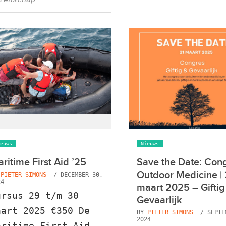
euws
Nieuws
ritime First Aid ’25
Save the Date: Con
Outdoor Medicine | 
Y
PIETER SIMONS
/ DECEMBER 30,
24
maart 2025 – Giftig
ursus 29 t/m 30
Gevaarlijk
aart 2025 €350 De
BY
PIETER SIMONS
/ SEPTE
2024
aritime First Aid