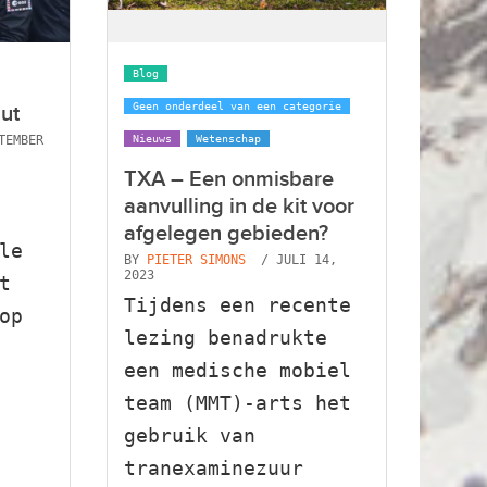
Blog
Geen onderdeel van een categorie
aut
TEMBER
Nieuws
Wetenschap
TXA – Een onmisbare
aanvulling in de kit voor
afgelegen gebieden?
le
BY
PIETER SIMONS
/ JULI 14,
2023
t
Tijdens een recente
op
lezing benadrukte
een medische mobiel
team (MMT)-arts het
gebruik van
tranexaminezuur