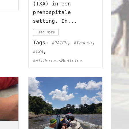
(TXA) in een
prehospitale
setting. In...
Read More
Tags:
,
,
#PATCH
#Trauma
,
#TXA
#WildernessMedicine