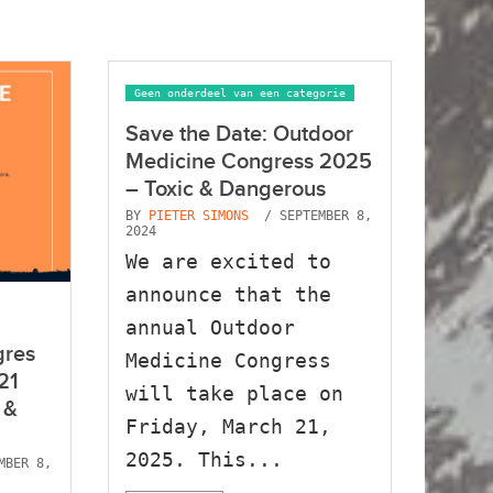
Geen onderdeel van een categorie
Save the Date: Outdoor
Medicine Congress 2025
– Toxic & Dangerous
BY
PIETER SIMONS
/ SEPTEMBER 8,
2024
We are excited to
announce that the
annual Outdoor
gres
Medicine Congress
21
will take place on
 &
Friday, March 21,
2025. This...
MBER 8,