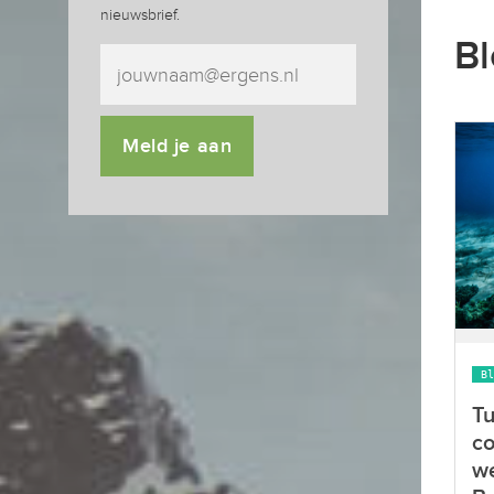
nieuwsbrief.
Bl
Meld je aan
Bl
Tu
c
we