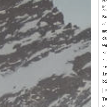
Bo
B
20
B
a
m
d
w
k
k
k
i
b
R
T
We