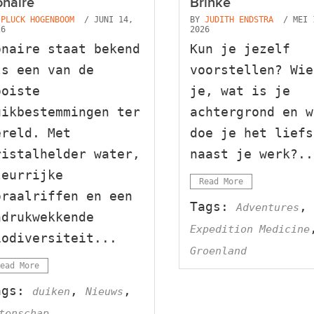
naire
Brinke
Y
PLUCK HOGENBOOM
/ JUNI 14,
BY
JUDITH ENDSTRA
/ MEI 
26
2026
onaire staat bekend
Kun je jezelf
ls een van de
voorstellen? Wie
ooiste
je, wat is je
uikbestemmingen ter
achtergrond en w
ereld. Met
doe je het liefs
ristalhelder water,
naast je werk?..
leurrijke
Read More
oraalriffen en een
Tags:
,
Adventures
ndrukwekkende
Expedition Medicine
iodiversiteit...
Groenland
ead More
ags:
,
,
duiken
Nieuws
tenschap