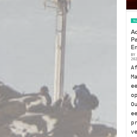
Ni
Ad
P
E
B
20
A
M
e
o
O
e
p
v