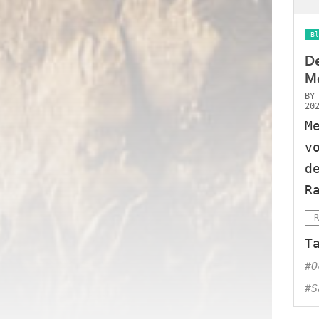
Bl
D
Me
B
20
M
v
d
R
R
T
#O
#S