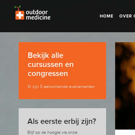
HOME
OVER 
Bekijk alle
cursussen en
congressen
Er zijn 5 aankomende evenementen
Als eerste erbij zijn?
Blijf op de hoogte via onze