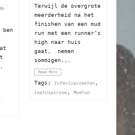
Terwijl de overgrote
16,
meerderheid na het
finishen van een mud
 ben
run met een runner’s
high naar huis
at
gaat, nemen
t
sommigen...
.
Read More
Tags:
,
Infectieziekten
,
Leptospirose
Mudrun
,