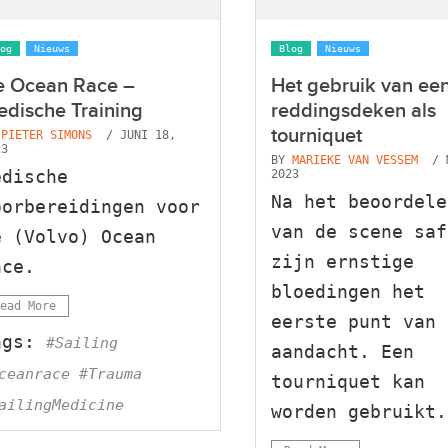
og
Nieuws
Blog
Nieuws
e Ocean Race –
Het gebruik van ee
dische Training
reddingsdeken als
tourniquet
Y
PIETER SIMONS
/ JUNI 18,
23
BY
MARIEKE VAN VESSEM
/ 
edische
2023
Na het beoordele
oorbereidingen voor
van de scene saf
e (Volvo) Ocean
zijn ernstige
ace.
bloedingen het
ead More
eerste punt van
ags:
#Sailing
aandacht. Een
ceanrace #Trauma
tourniquet kan
ailingMedicine
worden gebruikt.