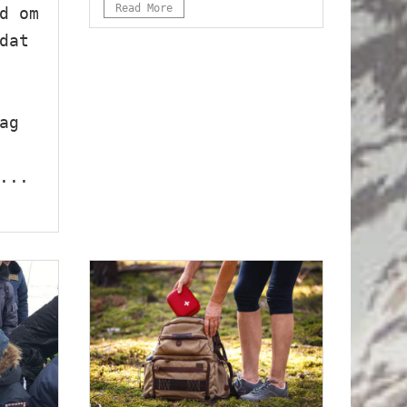
Read More
d om
dat
ag
...